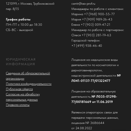
121099, г. Москва, Трубниковский
centr@aa-prof.ru
пер. 8/15
Менеджеры по работе с клиентами:
Марина +7 (968) 900-55-77
График работы
Мария +7 (909) 989-26-43
ПН-ПТ с 10:00 до 18:30
Елена +7 (903) 009-47-21
СБ-ВС - выходной
Менеджер по работе с партнерами:
Олеся +7 (903) 281-19-63
Городской телефон:
+7 (499) 938-46-40
ЮРИДИЧЕСКАЯ
Лицензия на медицинские виды
ИНФОРМАЦИЯ
деятельности по косметологии и
дерматовенерологии,
Сведения об образовательной
медсестринской деятельности
№
организации
Л041-01137-77/01322477
Политика конфиденциальности
Публичная оферта
Лицензия на образовательную
Согласие на обработку
деятельность
№ Л035-01298-
персональных данных
77/00181669 от 11.06.2019
Правила оплаты
Являемся оператором связи для
передачи персональных данных,
лицензия № 3686644
от 24.08.2022