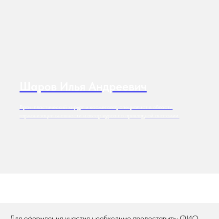
Шаров Илья Андреевич
Врач-пластический хирург и косметолог, специалист в области
гармонизации внешности и автор курса по прикладной анатомии.
Для оформления участия необходимо предоставить: ФИО,