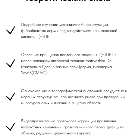
Подробное изучение механизмов биостимуляции
фибробластов дермы под воздействием полимолочной
кислоты L(+)LIFT
Освоение принципов послойного введения L(+)LIFT с
использованием авторской техники Matryoshka Doll
(Матрешка Долл) в разные слои (дерма, гиподерма,
SMAS(СМАС))
Ознакомление с топографической анатомией сосудистых и
нервных структур зон повышенного риска при проведении
многоуровневых инъекций в лицевую область
Видеопрезентацию протоколов коррекции проявлений
возрастных изменений: гравитационного птоза, дефицита
объема, редукции дермального каркаса