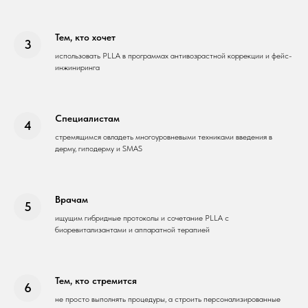
Тем, кто хочет
использовать PLLA в программах антивозрастной коррекции и фейс-
инжиниринга
Специалистам
стремящимся овладеть многоуровневыми техниками введения в
дерму, гиподерму и SMAS
Врачам
ищущим гибридные протоколы и сочетание PLLA с
биоревитализантами и аппаратной терапией
Тем, кто стремится
не просто выполнять процедуры, а строить персонализированные