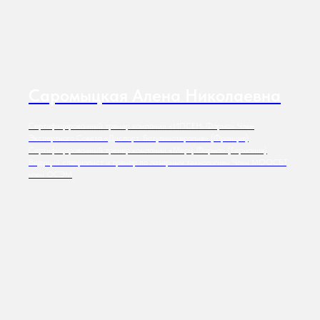
Саромыцкая Алена Николаевна
Сертифицированный тренер компании «ИПСЕН-Фарма» Член
Экспертного Совета «Диспорт-Ботулинотерапия» (Франция)
Сертифицированный тренер компании «Мерц-Фарма» (Германия)
Ведущий специалист и тренер по лазерным технологиям Член МООСБТ,
член ОСЭМ