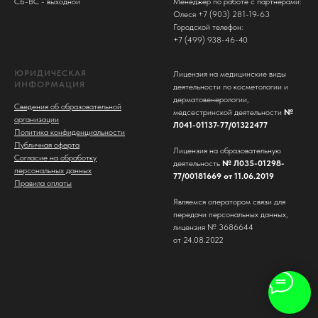
СБ-ВС - выходной
Менеджер по работе с партнерами:
Олеся +7 (903) 281-19-63
Городской телефон:
+7 (499) 938-46-40
ЮРИДИЧЕСКАЯ
Лицензия на медицинские виды
ИНФОРМАЦИЯ
деятельности по косметологии и
дерматовенерологии,
Сведения об образовательной
медсестринской деятельности
№
организации
Л041-01137-77/01322477
Политика конфиденциальности
Публичная оферта
Лицензия на образовательную
Согласие на обработку
деятельность
№ Л035-01298-
персональных данных
77/00181669 от 11.06.2019
Правила оплаты
Являемся оператором связи для
передачи персональных данных,
лицензия № 3686644
от 24.08.2022