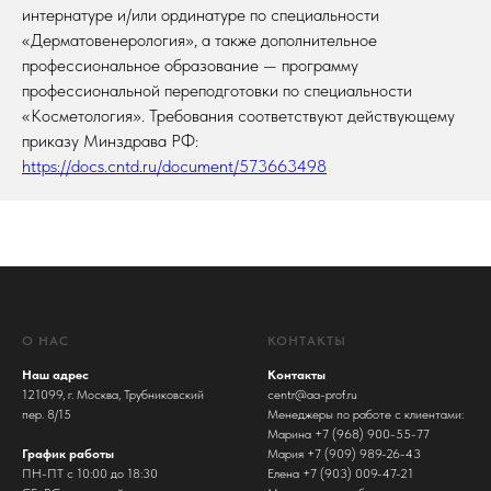
интернатуре и/или ординатуре по специальности
«Дерматовенерология», а также дополнительное
профессиональное образование — программу
профессиональной переподготовки по специальности
«Косметология». Требования соответствуют действующему
приказу Минздрава РФ:
https://docs.cntd.ru/document/573663498
О НАС
КОНТАКТЫ
Наш адрес
Контакты
121099, г. Москва, Трубниковский
centr@aa-prof.ru
пер. 8/15
Менеджеры по работе с клиентами:
Марина +7 (968) 900-55-77
График работы
Мария +7 (909) 989-26-43
ПН-ПТ с 10:00 до 18:30
Елена +7 (903) 009-47-21