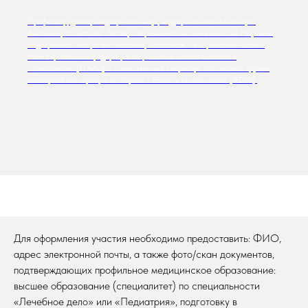
Профессор, доктор медицинских наук, ведущий анатом Института
Анатомии, стоматолог. Эксперт терминологической комиссии Научного
медицинского общества анатомов, гистологов и эмбриологов России.
Член Европейской федерации по развитию анестезиологии в
стоматологии (EFAAD) и ответственный секретарь Российской группы
всемирной ассоциации по борьбе с болью в стоматологии (IFDAS).
Для оформления участия необходимо предоставить: ФИО,
адрес электронной почты, а также фото/скан документов,
подтверждающих профильное медицинское образование:
высшее образование (специалитет) по специальности
«Лечебное дело» или «Педиатрия», подготовку в