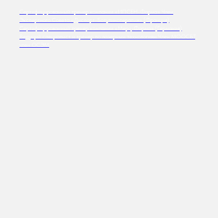
Сертифицированный тренер компании «ИПСЕН-Фарма» Член
Экспертного Совета «Диспорт-Ботулинотерапия» (Франция)
Сертифицированный тренер компании «Мерц-Фарма» (Германия)
Ведущий специалист и тренер по лазерным технологиям Член МООСБТ,
член ОСЭМ