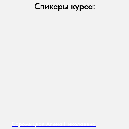
Спикеры курса:
Саромыцкая Алена Николаевна