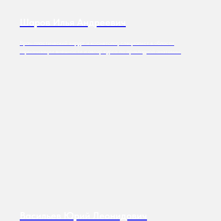
Шаров Илья Андреевич
Врач-пластический хирург и косметолог, специалист в области
гармонизации внешности и автор курса по прикладной анатомии.
Васильев Юрий Леонидович